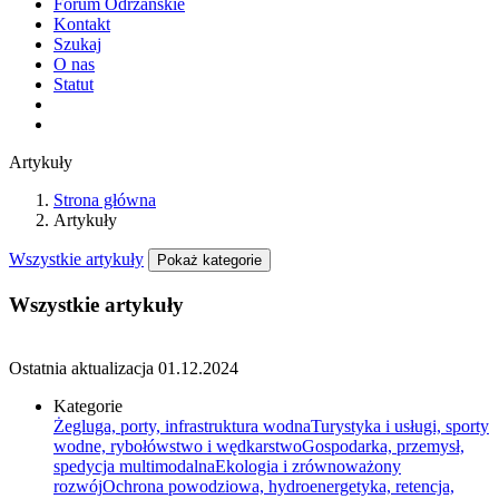
Forum Odrzańskie
Kontakt
Szukaj
O nas
Statut
Artykuły
Strona główna
Artykuły
Wszystkie artykuły
Pokaż kategorie
Wszystkie artykuły
Ostatnia aktualizacja
01.12.2024
Kategorie
Żegluga, porty, infrastruktura wodna
Turystyka i usługi, sporty
wodne, rybołówstwo i wędkarstwo
Gospodarka, przemysł,
spedycja multimodalna
Ekologia i zrównoważony
rozwój
Ochrona powodziowa, hydroenergetyka, retencja,