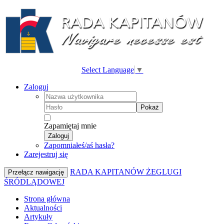
Select Language
▼
Zaloguj
Pokaż
Zapamiętaj mnie
Zaloguj
Zapomniałeś/aś hasła?
Zarejestruj się
RADA KAPITANÓW ŻEGLUGI
Przełącz nawigację
ŚRÓDLĄDOWEJ
Strona główna
Aktualności
Artykuły