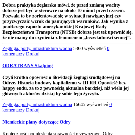
Dobra praktyka żeglarska mówi, że przed zmianą wachty
dobrze jest byċ w sterówce na około 10 minut przed czasem.
Pozwala to by zorientowaċ siȩ w sytuacji nawigacyjnej czy
przyzwyczaiċ wzrok do panujących warunków. Jak wynika z
poniższego raportu amerykanńkiej Krajowej Rady
Bezpieczeństwa Transportu (NTSB) dobrze jest też upewniċ siȩ,
że nie mamy do czynienia z fenomenem „bezwładności sennej”.
Żegluga, porty, infrastruktura wodna
5360 wyświetleń
0
komentarzy
Drukuj
ODRATRANS Skalping
Czyli krótka opowieść o likwidacji żeglugi śródlądowej na
Odrze. Historia budowy kapitalizmu w III RR Opowieść bez
happy endu, za to z pewnością aktualna bardziej, niż wielu jej
głównych aktorów dzisiaj by sobie tego życzyło.
Żegluga, porty, infrastruktura wodna
16645 wyświetleń
0
komentarzy
Drukuj
Niemieckie plany dotyczące Odry
Konieczność podniesienia sprawności przewozowej Odry