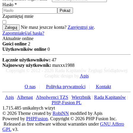
Hasło
*
Pokaż
Zapamiętaj mnie
Nie masz jeszcze konta?
Zarejestruj się
.
Zaloguj
Zapomniałeś/aś hasła?
Aktualnie online
Gości online
2
Użytkowników online
0
Łącznie użytkowników:
47
Najnowszy użytkownik:
maxxx1988
Copyright © 2012 - 2026 Rada Kapitanów Żeglugi Śródlądowej
Graphic design by
Apis
O nas
|
Polityka prywatności
|
Kontakt
Apis
|
Alhenag
|
Absolwenci TZS
|
Wierzbnik
|
Rada Kapitanów
|
PHP-Fusion PL
1.715.485 unikalnych wizyt
© 2026 Theme created by
RobiNN
modified by Apis
Powered by
PHPFusion
. Copyright © 2026 PHP Fusion Inc.
Released as free software without warranties under
GNU Affero
GPL
v3.