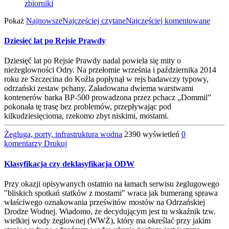
zbiorniki
Pokaż
Najnowsze
Najczęściej czytane
Najczęściej komentowane
Dziesięć lat po Rejsie Prawdy
Dziesięć lat po Rejsie Prawdy nadal powiela się mity o
nieżeglowności Odry. Na przełomie września i października 2014
roku ze Szczecina do Koźla popłynął w rejs badawczy typowy,
odrzański zestaw pchany. Załadowana dwiema warstwami
kontenerów barka BP-500 prowadzona przez pchacz „Dommil”
pokonała tę trasę bez problemów, przepływając pod
kilkudziesięcioma, rzekomo zbyt niskimi, mostami.
Żegluga, porty, infrastruktura wodna
2390 wyświetleń
0
komentarzy
Drukuj
Klasyfikacja czy deklasyfikacja ODW
Przy okazji opisywanych ostatnio na łamach serwisu żeglugowego
"bliskich spotkań statków z mostami" wraca jak bumerang sprawa
właściwego oznakowania prześwitów mostów na Odrzańskiej
Drodze Wodnej. Wiadomo, że decydującym jest tu wskaźnik tzw.
wielkiej wody żeglownej (WWŻ), który ma określać przy jakim