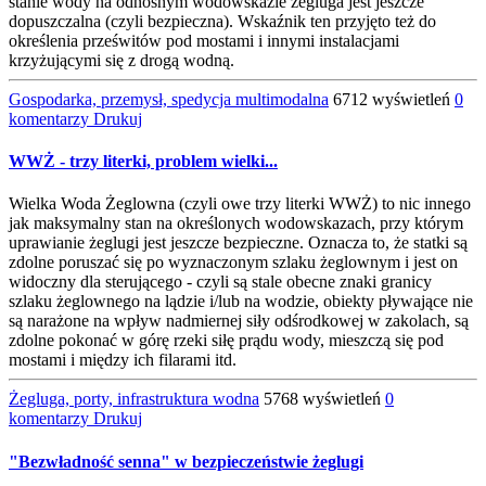
stanie wody na odnośnym wodowskazie żegluga jest jeszcze
dopuszczalna (czyli bezpieczna). Wskaźnik ten przyjęto też do
określenia prześwitów pod mostami i innymi instalacjami
krzyżującymi się z drogą wodną.
Gospodarka, przemysł, spedycja multimodalna
6712 wyświetleń
0
komentarzy
Drukuj
WWŻ - trzy literki, problem wielki...
Wielka Woda Żeglowna (czyli owe trzy literki WWŻ) to nic innego
jak maksymalny stan na określonych wodowskazach, przy którym
uprawianie żeglugi jest jeszcze bezpieczne. Oznacza to, że statki są
zdolne poruszać się po wyznaczonym szlaku żeglownym i jest on
widoczny dla sterującego - czyli są stale obecne znaki granicy
szlaku żeglownego na lądzie i/lub na wodzie, obiekty pływające nie
są narażone na wpływ nadmiernej siły odśrodkowej w zakolach, są
zdolne pokonać w górę rzeki siłę prądu wody, mieszczą się pod
mostami i między ich filarami itd.
Żegluga, porty, infrastruktura wodna
5768 wyświetleń
0
komentarzy
Drukuj
"Bezwładność senna" w bezpieczeństwie żeglugi