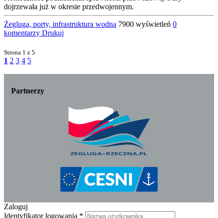
dojrzewała już w okresie przedwojennym.
Żegluga, porty, infrastruktura wodna
7900 wyświetleń
0
komentarzy
Drukuj
Strona
1 z 5
1
2
3
4
5
Partnerzy
Zaloguj
Identyfikator logowania
*