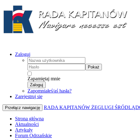
Zaloguj
Pokaż
Zapamiętaj mnie
Zaloguj
Zapomniałeś/aś hasła?
Zarejestruj się
RADA KAPITANÓW ŻEGLUGI ŚRÓDLĄD
Przełącz nawigację
Strona główna
Aktualności
Artykuły
Forum Odrzańskie