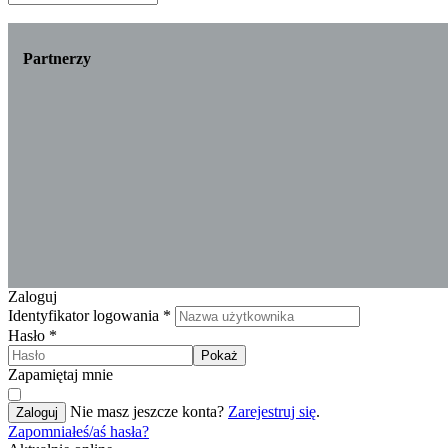
Partnerzy
Zaloguj
Identyfikator logowania
*
Hasło
*
Pokaż
Zapamiętaj mnie
Nie masz jeszcze konta?
Zarejestruj się
.
Zaloguj
Zapomniałeś/aś hasła?