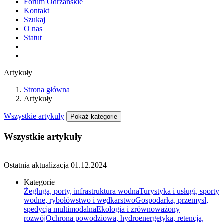
Forum Odrzańskie
Kontakt
Szukaj
O nas
Statut
Artykuły
Strona główna
Artykuły
Wszystkie artykuły
Pokaż kategorie
Wszystkie artykuły
Ostatnia aktualizacja
01.12.2024
Kategorie
Żegluga, porty, infrastruktura wodna
Turystyka i usługi, sporty
wodne, rybołówstwo i wędkarstwo
Gospodarka, przemysł,
spedycja multimodalna
Ekologia i zrównoważony
rozwój
Ochrona powodziowa, hydroenergetyka, retencja,