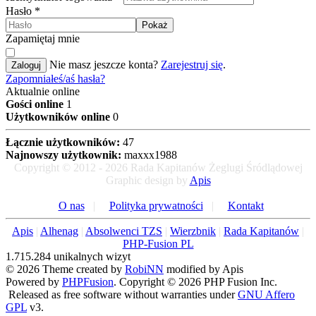
Hasło
*
Pokaż
Zapamiętaj mnie
Nie masz jeszcze konta?
Zarejestruj się
.
Zaloguj
Zapomniałeś/aś hasła?
Aktualnie online
Gości online
1
Użytkowników online
0
Łącznie użytkowników:
47
Najnowszy użytkownik:
maxxx1988
Copyright © 2012 - 2026 Rada Kapitanów Żeglugi Śródlądowej
Graphic design by
Apis
O nas
|
Polityka prywatności
|
Kontakt
Apis
|
Alhenag
|
Absolwenci TZS
|
Wierzbnik
|
Rada Kapitanów
|
PHP-Fusion PL
1.715.284 unikalnych wizyt
© 2026 Theme created by
RobiNN
modified by Apis
Powered by
PHPFusion
. Copyright © 2026 PHP Fusion Inc.
Released as free software without warranties under
GNU Affero
GPL
v3.