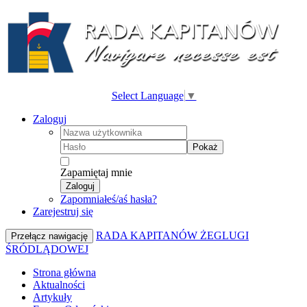
Select Language
▼
Zaloguj
Pokaż
Zapamiętaj mnie
Zaloguj
Zapomniałeś/aś hasła?
Zarejestruj się
RADA KAPITANÓW ŻEGLUGI
Przełącz nawigację
ŚRÓDLĄDOWEJ
Strona główna
Aktualności
Artykuły