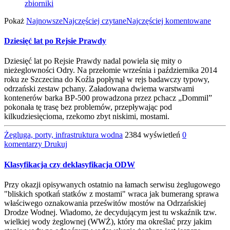
zbiorniki
Pokaż
Najnowsze
Najczęściej czytane
Najczęściej komentowane
Dziesięć lat po Rejsie Prawdy
Dziesięć lat po Rejsie Prawdy nadal powiela się mity o
nieżeglowności Odry. Na przełomie września i października 2014
roku ze Szczecina do Koźla popłynął w rejs badawczy typowy,
odrzański zestaw pchany. Załadowana dwiema warstwami
kontenerów barka BP-500 prowadzona przez pchacz „Dommil”
pokonała tę trasę bez problemów, przepływając pod
kilkudziesięcioma, rzekomo zbyt niskimi, mostami.
Żegluga, porty, infrastruktura wodna
2384 wyświetleń
0
komentarzy
Drukuj
Klasyfikacja czy deklasyfikacja ODW
Przy okazji opisywanych ostatnio na łamach serwisu żeglugowego
"bliskich spotkań statków z mostami" wraca jak bumerang sprawa
właściwego oznakowania prześwitów mostów na Odrzańskiej
Drodze Wodnej. Wiadomo, że decydującym jest tu wskaźnik tzw.
wielkiej wody żeglownej (WWŻ), który ma określać przy jakim