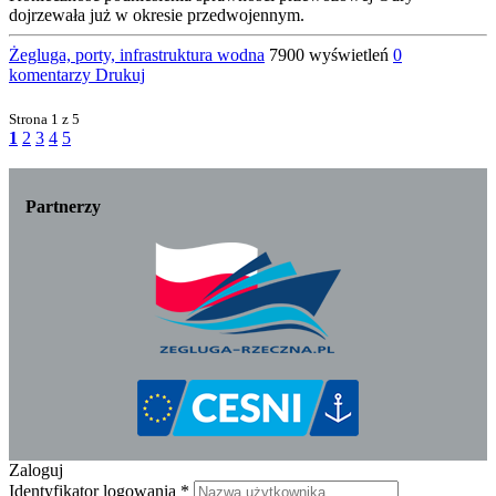
dojrzewała już w okresie przedwojennym.
Żegluga, porty, infrastruktura wodna
7900 wyświetleń
0
komentarzy
Drukuj
Strona
1 z 5
1
2
3
4
5
Partnerzy
Zaloguj
Identyfikator logowania
*