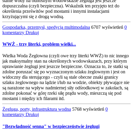
stanie wody na odnośnym wodowskazie żegluga jest jeszcze
dopuszczalna (czyli bezpieczna). Wskaźnik ten przyjęto też do
określenia prześwitów pod mostami i innymi instalacjami
krzyżującymi się z drogą wodną.
Gospodarka, przemysł, spedycja multimodalna
6707 wyświetleń
0
komentarzy
Drukuj
WWŻ - trzy literki, problem wielki...
Wielka Woda Żeglowna (czyli owe trzy literki WWŻ) to nic innego
jak maksymalny stan na określonych wodowskazach, przy którym
uprawianie żeglugi jest jeszcze bezpieczne. Oznacza to, że statki są
zdolne poruszać się po wyznaczonym szlaku żeglownym i jest on
widoczny dla sterującego - czyli są stale obecne znaki granicy
szlaku żeglownego na lądzie i/lub na wodzie, obiekty pływające nie
są narażone na wpływ nadmiernej siły odśrodkowej w zakolach, są
zdolne pokonać w górę rzeki siłę prądu wody, mieszczą się pod
mostami i między ich filarami itd.
Żegluga, porty, infrastruktura wodna
5768 wyświetleń
0
komentarzy
Drukuj
"Bezwładność senna" w bezpieczeństwie żeglugi