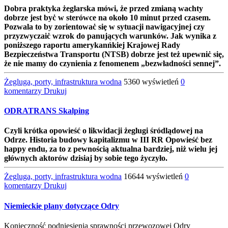
Dobra praktyka żeglarska mówi, że przed zmianą wachty
dobrze jest byċ w sterówce na około 10 minut przed czasem.
Pozwala to by zorientowaċ siȩ w sytuacji nawigacyjnej czy
przyzwyczaiċ wzrok do panujących warunków. Jak wynika z
poniższego raportu amerykanńkiej Krajowej Rady
Bezpieczeństwa Transportu (NTSB) dobrze jest też upewniċ siȩ,
że nie mamy do czynienia z fenomenem „bezwładności sennej”.
Żegluga, porty, infrastruktura wodna
5360 wyświetleń
0
komentarzy
Drukuj
ODRATRANS Skalping
Czyli krótka opowieść o likwidacji żeglugi śródlądowej na
Odrze. Historia budowy kapitalizmu w III RR Opowieść bez
happy endu, za to z pewnością aktualna bardziej, niż wielu jej
głównych aktorów dzisiaj by sobie tego życzyło.
Żegluga, porty, infrastruktura wodna
16644 wyświetleń
0
komentarzy
Drukuj
Niemieckie plany dotyczące Odry
Konieczność podniesienia sprawności przewozowej Odry