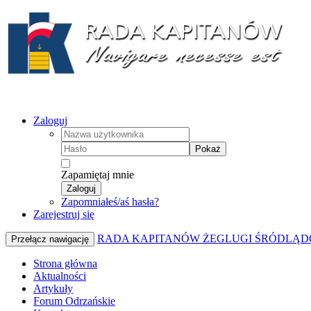
Zaloguj
Pokaż
Zapamiętaj mnie
Zaloguj
Zapomniałeś/aś hasła?
Zarejestruj się
RADA KAPITANÓW ŻEGLUGI ŚRÓDLĄD
Przełącz nawigację
Strona główna
Aktualności
Artykuły
Forum Odrzańskie