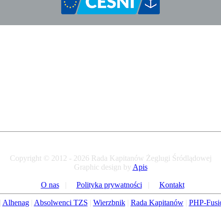
Copyright © 2012 - 2026 Rada Kapitanów Żeglugi Śródlądowej
Graphic design by
Apis
O nas
|
Polityka prywatności
|
Kontakt
|
Alhenag
|
Absolwenci TZS
|
Wierzbnik
|
Rada Kapitanów
|
PHP-Fusi