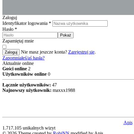
Zaloguj
Identyfikator logowania
*
Hasło
*
Pokaż
Zapamiętaj mnie
Nie masz jeszcze konta?
Zarejestruj się
.
Zaloguj
Zapomniałeś/aś hasła?
Aktualnie online
Gości online
2
Użytkowników online
0
Łącznie użytkowników:
47
Najnowszy użytkownik:
maxxx1988
Apis
1.717.105 unikalnych wizyt
© 2026 Theme created by
RobiNN
modified by Apis