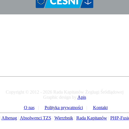
Copyright © 2012 - 2026 Rada Kapitanów Żeglugi Śródlądowej
Graphic design by
Apis
O nas
|
Polityka prywatności
|
Kontakt
|
Alhenag
|
Absolwenci TZS
|
Wierzbnik
|
Rada Kapitanów
|
PHP-Fusi