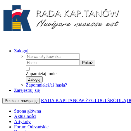
Zaloguj
Pokaż
Zapamiętaj mnie
Zaloguj
Zapomniałeś/aś hasła?
Zarejestruj się
RADA KAPITANÓW ŻEGLUGI ŚRÓDLĄD
Przełącz nawigację
Strona główna
Aktualności
Artykuły
Forum Odrzańskie