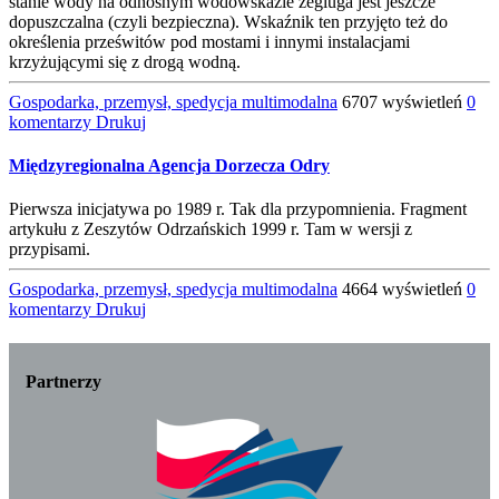
stanie wody na odnośnym wodowskazie żegluga jest jeszcze
dopuszczalna (czyli bezpieczna). Wskaźnik ten przyjęto też do
określenia prześwitów pod mostami i innymi instalacjami
krzyżującymi się z drogą wodną.
Gospodarka, przemysł, spedycja multimodalna
6707 wyświetleń
0
komentarzy
Drukuj
Międzyregionalna Agencja Dorzecza Odry
Pierwsza inicjatywa po 1989 r. Tak dla przypomnienia. Fragment
artykułu z Zeszytów Odrzańskich 1999 r. Tam w wersji z
przypisami.
Gospodarka, przemysł, spedycja multimodalna
4664 wyświetleń
0
komentarzy
Drukuj
Partnerzy