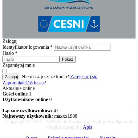
Zaloguj
Identyfikator logowania
*
Hasło
*
Pokaż
Zapamiętaj mnie
Nie masz jeszcze konta?
Zarejestruj się
.
Zaloguj
Zapomniałeś/aś hasła?
Aktualnie online
Gości online
1
Użytkowników online
0
Łącznie użytkowników:
47
Najnowszy użytkownik:
maxxx1988
Copyright © 2012 - 2026 Rada Kapitanów Żeglugi Śródlądowej
Graphic design by
Apis