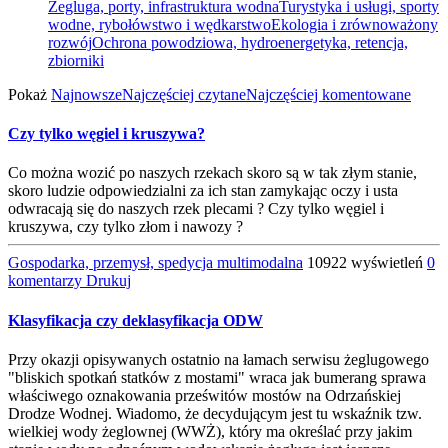
Żegluga, porty, infrastruktura wodna
Turystyka i usługi, sporty
wodne, rybołówstwo i wędkarstwo
Ekologia i zrównoważony
rozwój
Ochrona powodziowa, hydroenergetyka, retencja,
zbiorniki
Pokaż
Najnowsze
Najczęściej czytane
Najczęściej komentowane
Czy tylko węgiel i kruszywa?
Co można wozić po naszych rzekach skoro są w tak złym stanie,
skoro ludzie odpowiedzialni za ich stan zamykając oczy i usta
odwracają się do naszych rzek plecami ? Czy tylko węgiel i
kruszywa, czy tylko złom i nawozy ?
Gospodarka, przemysł, spedycja multimodalna
10922 wyświetleń
0
komentarzy
Drukuj
Klasyfikacja czy deklasyfikacja ODW
Przy okazji opisywanych ostatnio na łamach serwisu żeglugowego
"bliskich spotkań statków z mostami" wraca jak bumerang sprawa
właściwego oznakowania prześwitów mostów na Odrzańskiej
Drodze Wodnej. Wiadomo, że decydującym jest tu wskaźnik tzw.
wielkiej wody żeglownej (WWŻ), który ma określać przy jakim