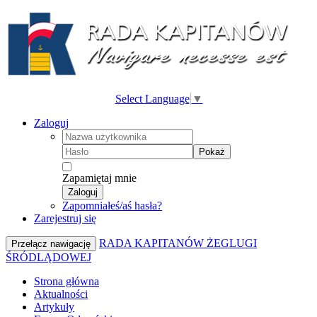
Select Language
▼
Zaloguj
Pokaż
Zapamiętaj mnie
Zaloguj
Zapomniałeś/aś hasła?
Zarejestruj się
RADA KAPITANÓW ŻEGLUGI
Przełącz nawigację
ŚRÓDLĄDOWEJ
Strona główna
Aktualności
Artykuły