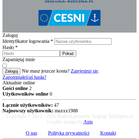
Zaloguj
Identyfikator logowania
*
Hasło
*
Pokaż
Zapamiętaj mnie
Nie masz jeszcze konta?
Zarejestruj się
.
Zaloguj
Zapomniałeś/aś hasła?
Aktualnie online
Gości online
2
Użytkowników online
0
Łącznie użytkowników:
47
Najnowszy użytkownik:
maxxx1988
Copyright © 2012 - 2026 Rada Kapitanów Żeglugi Śródlądowej
Graphic design by
Apis
O nas
|
Polityka prywatności
|
Kontakt