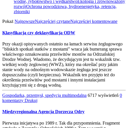
wodne, rybołówstwo i wędkarstwo
Ekologia i zrównoważony
rozwój
Ochrona powodziowa, hydroenergetyka, retencja,
zbiorniki
Pokaż
Najnowsze
Najczęściej czytane
Najczęściej komentowane
Klasyfikacja czy deklasyfikacja ODW
Przy okazji opisywanych ostatnio na łamach serwisu żeglugowego
"bliskich spotkań statków z mostami" wraca jak bumerang sprawa
właściwego oznakowania prześwitów mostów na Odrzańskiej
Drodze Wodnej. Wiadomo, że decydującym jest tu wskaźnik tzw.
wielkiej wody żeglownej (WWŻ), który ma określać przy jakim
stanie wody na odnośnym wodowskazie żegluga jest jeszcze
dopuszczalna (czyli bezpieczna). Wskaźnik ten przyjęto też do
określenia prześwitów pod mostami i innymi instalacjami
krzyżującymi się z drogą wodną.
Gospodarka, przemysł, spedycja multimodalna
6717 wyświetleń
0
komentarzy
Drukuj
Międzyregionalna Agencja Dorzecza Odry
Pierwsza inicjatywa po 1989 r. Tak dla przypomnienia. Fragment