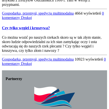
artykułu z Zeszytów Odrzańskich 1999 r. Tam w wersji z
przypisami.
Gospodarka, przemysł, spedycja multimodalna
4664 wyświetleń
0
komentarzy
Drukuj
Czy tylko węgiel i kruszywa?
Co można wozić po naszych rzekach skoro są w tak złym stanie,
skoro ludzie odpowiedzialni za ich stan zamykając oczy i usta
odwracają się do naszych rzek plecami ? Czy tylko węgiel i
kruszywa, czy tylko złom i nawozy ?
Gospodarka, przemysł, spedycja multimodalna
10923 wyświetleń
0
komentarzy
Drukuj
Partnerzy