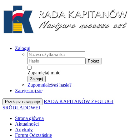
Zaloguj
Pokaż
Zapamiętaj mnie
Zaloguj
Zapomniałeś/aś hasła?
Zarejestruj się
RADA KAPITANÓW ŻEGLUGI
Przełącz nawigację
ŚRÓDLĄDOWEJ
Strona główna
Aktualności
Artykuły
Forum Odrzańskie