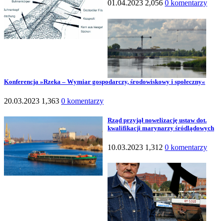
01.04.2023
2,056
0 komentarzy
Konferencja »Rzeka – Wymiar gospodarczy, środowiskowy i społeczny«
20.03.2023
1,363
0 komentarzy
Rząd przyjął nowelizację ustaw dot.
kwalifikacji marynarzy śródlądowych
10.03.2023
1,312
0 komentarzy