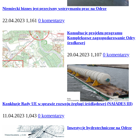
Niemiecki biznes jest przeciwny wstrzymaniu prac na Odrze
22.04.2023
1,161
0 komentarzy
Konsultacje projektu programu
Kompleksowe zagospodarowanie Odry
środkowej
20.04.2023
1,107
0 komentarzy
Konkluzje Rady UE w sprawie rozwoju żeglugi śródlądowej (NAIADES III)
11.04.2023
1,043
0 komentarzy
Inwestycje hydrotechniczne na Odrze