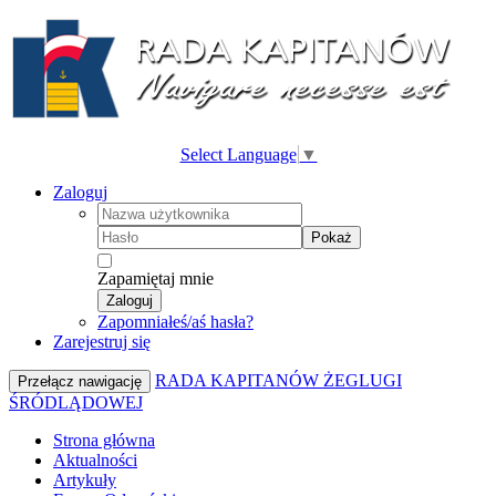
Select Language
▼
Zaloguj
Pokaż
Zapamiętaj mnie
Zaloguj
Zapomniałeś/aś hasła?
Zarejestruj się
RADA KAPITANÓW ŻEGLUGI
Przełącz nawigację
ŚRÓDLĄDOWEJ
Strona główna
Aktualności
Artykuły