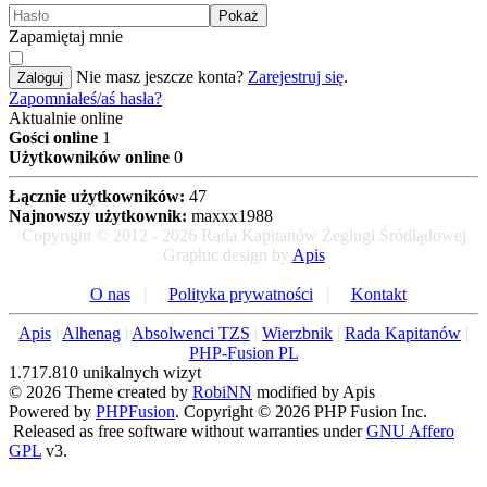
Pokaż
Zapamiętaj mnie
Nie masz jeszcze konta?
Zarejestruj się
.
Zaloguj
Zapomniałeś/aś hasła?
Aktualnie online
Gości online
1
Użytkowników online
0
Łącznie użytkowników:
47
Najnowszy użytkownik:
maxxx1988
Copyright © 2012 - 2026 Rada Kapitanów Żeglugi Śródlądowej
Graphic design by
Apis
O nas
|
Polityka prywatności
|
Kontakt
Apis
|
Alhenag
|
Absolwenci TZS
|
Wierzbnik
|
Rada Kapitanów
|
PHP-Fusion PL
1.717.810 unikalnych wizyt
© 2026 Theme created by
RobiNN
modified by Apis
Powered by
PHPFusion
. Copyright © 2026 PHP Fusion Inc.
Released as free software without warranties under
GNU Affero
GPL
v3.