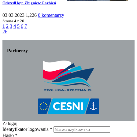
Odszedł kpt. Zbigniew Garbień
03.03.2023
1,226
0 komentarzy
Strona
4 z 26
1
2
3
4
5
6
7
26
Partnerzy
Zaloguj
Identyfikator logowania
*
Hasło
*