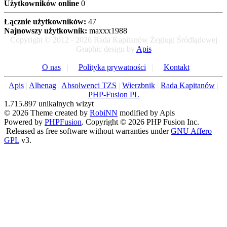
Użytkowników online
0
Łącznie użytkowników:
47
Najnowszy użytkownik:
maxxx1988
Copyright © 2012 - 2026 Rada Kapitanów Żeglugi Śródlądowej
Graphic design by
Apis
O nas
|
Polityka prywatności
|
Kontakt
Apis
|
Alhenag
|
Absolwenci TZS
|
Wierzbnik
|
Rada Kapitanów
|
PHP-Fusion PL
1.715.897 unikalnych wizyt
© 2026 Theme created by
RobiNN
modified by Apis
Powered by
PHPFusion
. Copyright © 2026 PHP Fusion Inc.
Released as free software without warranties under
GNU Affero
GPL
v3.