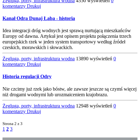
Żegluga, porty, infrastruktura wodna
4350 wyświetleń
0
komentarzy
Drukuj
Kanał Odra Dunaj Łaba - historia
Idea integracji dróg wodnych jest sprawą nurtującą mieszkańców
Europy od dawna. Artykuł jest opisem projektu połączenia trzech
europejskich rzek w jeden system transportowy według źródeł
czeskich, morawskich i słowackich.
Żegluga, porty, infrastruktura wodna
13890 wyświetleń
0
komentarzy
Drukuj
Historia regulacji Odry
Nie czcimy już rzek jako bóstw, ale zawsze jeszcze są czymś więcej
niż drogami wodnymi lub urozmaiceniem krajobrazu.
Żegluga, porty, infrastruktura wodna
12948 wyświetleń
0
komentarzy
Drukuj
Strona
2 z 3
1
2
3