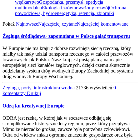
wędkarstwo
Gospodarka, przemysł, spedycja
multimodalna
Ekologia i zrównoważony rozwój
Ochrona
powodziowa, hydroenergetyka, retencja, zbiorniki
Pokaż
Najnowsze
Najczęściej czytane
Najczęściej komentowane
Żegluga śródlądowa- zapomniana w Polsce gałąź transportu
W Europie nie ma kraju z dobrze rozwiniętą siecią rzeczną, który
miałby tak mały udział transportu rzecznego w całości przewozów
towarowych jak Polska. Nasz kraj jest pustą plamą na mapie
europejskiej sieci kanałów żeglownych, dzięki czemu skutecznie
oddzielamy system dróg wodnych Europy Zachodniej od systemu
dróg wodnych Europy Wschodniej.
Żegluga, porty, infrastruktura wodna
21736 wyświetleń
0
komentarzy
Drukuj
Odrą ku kreatywnej Europie
ODRA jest rzeką, w której jak w soczewce odbijają się
skomplikowane historyczne losy regionu, przez który przepływa.
Mimo że nierzadko groźna, zawsze była potrzebna człowiekowi.
Odra od wieków miała ogromne znaczenie gospodarcze oraz była