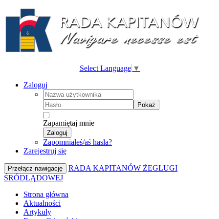
Select Language
▼
Zaloguj
Pokaż
Zapamiętaj mnie
Zaloguj
Zapomniałeś/aś hasła?
Zarejestruj się
RADA KAPITANÓW ŻEGLUGI
Przełącz nawigację
ŚRÓDLĄDOWEJ
Strona główna
Aktualności
Artykuły