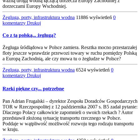
ważną drogą wodną łączącą dorzecza Europy Zachodniej z
dorzeczami Europy Wschodniej.
Żegluga, porty, infrastruktura wodna
11886 wyświetleń
0
komentarzy
Drukuj
Co z tą polską... żeglugą?
Żegluga śródlądowa w Polsce zamiera. Resztka mocno przestarzałej
floty jeszcze wprawdzie przewozi towary w ruchu pomiędzy Polską
a Europą Zachodnią, ale czy mowa tu o żegludze w Polsce?
Żegluga, porty, infrastruktura wodna
6524 wyświetleń
0
komentarzy
Drukuj
Rzeki piękne czy... potrzebne
Pan Adrian Frugalski – dyrektor Zespołu Doradców Gospodarczych
TOR w Rzeczpospolitej z 12 października 2007 s. B5 zadał pytanie:
Dlaczego Polacy całkowicie zapomnieli o swoich rzekach ? Autor
przedstawił złożoną sytuację transportu rzecznego w Polsce.
Poddaje w wątpliwość możliwość rozwoju tego rodzaju transportu
w kraju.