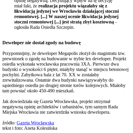
opinię negatywną. Decydujący wpływ na tę decyzję
miał fakt, że
realizacja projektu wiązałaby się z
likwidacją jedynej we Wrocławiu działającej stoczni
remontowej. [...] W naszej ocenie likwidacja jedynej
stoczni remontowej [...] jest stratą zbyt kosztowną
-
ogłosiła Rada Osiedla Szczepin.
Deweloper nie dostał zgody na budowę
Przypomnijmy, że deweloper Megapolis złożył do magistratu tzw.
prewniosek o zgodę na budowanie w trybie lex developer. Projekt
osiedla wykonała wrocławska pracownia 3XA. Pierwsze dwa
budynki o wysokości 6 pięter, miałyby stanąć w miejscu betonowej
pochylni. Zabytkowa hala z lat 70. XX w zostałaby
zrewitalizowana. Ostatnie dwa budynki nawiązywałyby do
sąsiedniego osiedla po drugiej stronie torów kolejowych. Miałoby
tam powstać około 450-490 mieszkań.
Jak dowiedziała się Gazeta Wrocławska, projekt otrzymał
negatywną opinię architektów i urbanistów, tym samym Rada
Miejska Wrocławia nie zatwierdziła wniosku dewelopera.
źródło:
Gazeta Wrocławska
tekst i foto: Aneta Kolesińska