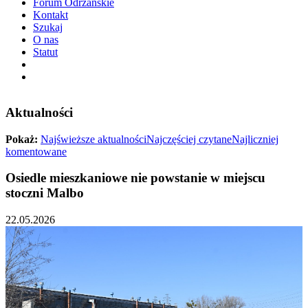
Forum Odrzańskie
Kontakt
Szukaj
O nas
Statut
Aktualności
Pokaż:
Najświeższe aktualności
Najczęściej czytane
Najliczniej
komentowane
Osiedle mieszkaniowe nie powstanie w miejscu
stoczni Malbo
22.05.2026