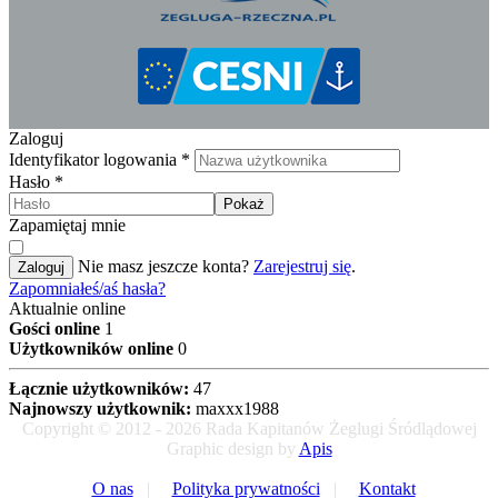
Zaloguj
Identyfikator logowania
*
Hasło
*
Pokaż
Zapamiętaj mnie
Nie masz jeszcze konta?
Zarejestruj się
.
Zaloguj
Zapomniałeś/aś hasła?
Aktualnie online
Gości online
1
Użytkowników online
0
Łącznie użytkowników:
47
Najnowszy użytkownik:
maxxx1988
Copyright © 2012 - 2026 Rada Kapitanów Żeglugi Śródlądowej
Graphic design by
Apis
O nas
|
Polityka prywatności
|
Kontakt