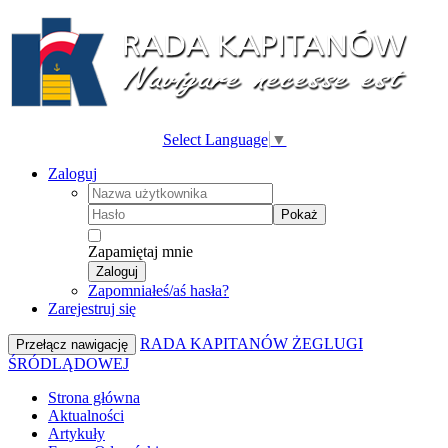
Select Language
▼
Zaloguj
Pokaż
Zapamiętaj mnie
Zaloguj
Zapomniałeś/aś hasła?
Zarejestruj się
RADA KAPITANÓW ŻEGLUGI
Przełącz nawigację
ŚRÓDLĄDOWEJ
Strona główna
Aktualności
Artykuły