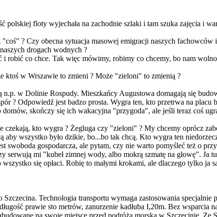
 polskiej floty wyjechała na zachodnie szlaki i tam szuka zajęcia i wa
 już "coś" ? Czy obecna sytuacja masowej emigracji naszych fachowców 
a naszych drogach wodnych ?
ić i robić co chce. Tak więc mówimy, robimy co chcemy, bo nam woln
że ktoś w Wrszawie to zmieni ? Może "zieloni" to zmienią ?
ą n.p. w Dolinie Rospudy. Mieszkańcy Augustowa domagają się budow
spór ? Odpowiedź jest badzo prosta. Wygra ten, kto przetrwa na placu
domów, skończy się ich wakacyjna "przygoda", ale jeśli teraz coś ugrają
e czekają, kto wygra ? Żegluga czy "zieloni" ? My chcemy oprócz z
cą aby wszystko było dzikie, bo...bo tak chcą. Kto wygra ten niedorz
o jest swoboda gospodarcza, ale pytam, czy nie warto pomyśleć też o przy
órzy serwują mi "kubeł zimnej wody, albo mokrą szmatę na głowę". Ja t
wszystko się opłaci. Robię to małymi krokami, ale dlaczego tylko ja s
Szczecina. Technologia transportu wymaga zastosowania specjalnie prz
długość prawie sto metrów, zanurzenie kadłuba I,20m. Bez wsparcia n
zabudowane na swoje miejsce przed podróżą morską w Szczecinie. Ze S