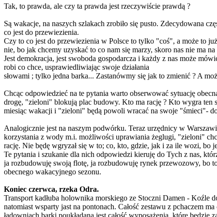
Tak, to prawda, ale czy ta prawda jest rzeczywiście prawdą ?
Są wakacje, na naszych szlakach zrobiło się pusto. Zdecydowana część
co jest do przewiezienia.
Czy to co jest do przewiezienia w Polsce to tylko "coś", a może to
nie, bo jak chcemy uzyskać to co nam się marzy, skoro nas nie ma n
Jest demokracja, jest swoboda gospodarcza i każdy z nas może mów
robi co chce, usprawiedliwiając swoje działania
słowami ; tylko jedna barka... Zastanówmy się jak to zmienić ? A mo
Chcąc odpowiedzieć na te pytania warto obserwować sytuację obecn
drogę, "zieloni" blokują plac budowy. Kto ma rację ? Kto wygra ten 
miesiąc wakacji i "zieloni" będą powoli wracać na swoje "śmieci"- do 
Analogicznie jest na naszym podwórku. Teraz urzędnicy w Warszawi
korzystania z wody m.i. możliwości uprawiania żeglugi, "zieloni" ch
rację. Nie będę wgryzał się w to; co, kto, gdzie, jak i za ile wozi, b
Te pytania i szukanie dla nich odpowiedzi kieruję do Tych z nas, kt
ja rozbudowuję swoją flotę, ja rozbudowuję rynek przewozowy, bo to 
obecnego wakacyjnego sezonu.
Koniec czerwca, rzeka Odra.
Transport kadłuba holownika morskiego ze Stoczni Damen - Koźle do 
natomiast wsparty jast na pontonach. Całość zestawu z pchaczem ma 
ładowniach barki poukładana jest całość wyposażenia, które będzie 