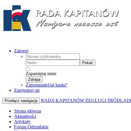
Zaloguj
Pokaż
Zapamiętaj mnie
Zaloguj
Zapomniałeś/aś hasła?
Zarejestruj się
RADA KAPITANÓW ŻEGLUGI ŚRÓDLĄD
Przełącz nawigację
Strona główna
Aktualności
Artykuły
Forum Odrzańskie