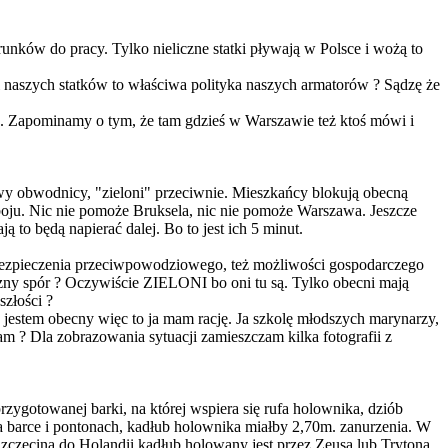
runków do pracy. Tylko nieliczne statki pływają w Polsce i wożą to
i naszych statków to właściwa polityka naszych armatorów ? Sądzę że
o. Zapominamy o tym, że tam gdzieś w Warszawie też ktoś mówi i
y obwodnicy, "zieloni" przeciwnie. Mieszkańcy blokują obecną
 boju. Nic nie pomoże Bruksela, nic nie pomoże Warszawa. Jeszcze
 to będą napierać dalej. Bo to jest ich 5 minut.
abezpieczenia przeciwpowodziowego, też możliwości gospodarczego
eczny spór ? Oczywiście ZIELONI bo oni tu są. Tylko obecni mają
szłości ?
u jestem obecny więc to ja mam rację. Ja szkolę młodszych marynarzy,
am ? Dla zobrazowania sytuacji zamieszczam kilka fotografii z
ygotowanej barki, na której wspiera się rufa holownika, dziób
a barce i pontonach, kadłub holownika miałby 2,70m. zanurzenia. W
zczecina do Holandii kadłub holowany jest przez Zeusa lub Trytona.